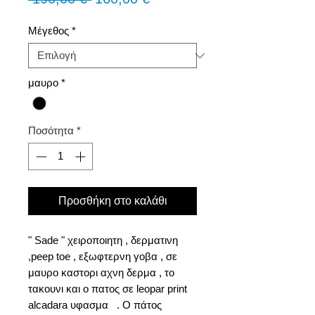
τιμή
Έκπτωσης
Μέγεθος
*
μαυρο
*
Ποσότητα
*
Προσθήκη στο καλάθι
" Sade " χειροποιητη , δερματινη
,peep toe , εξωφτερνη γοβα , σε
μαυρο καστορι αχνη δερμα , το
τακουνι και ο πατος σε leopar print
alcadara υφασμα . Ο πάτος