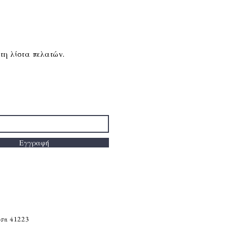
τη λίστα πελατών.
Εγγραφή
ισα 41223