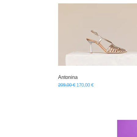
Αntonina
Γρήγορη προβολή
Κανονική τιμή
Τιμή Έκπτωσης
209,00 €
170,00 €