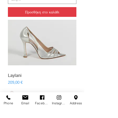
Προσθήκη στο καλάθι
Laylani
Τιμή
209,00 €
Phone
Email
Facebook
Instagram
Address