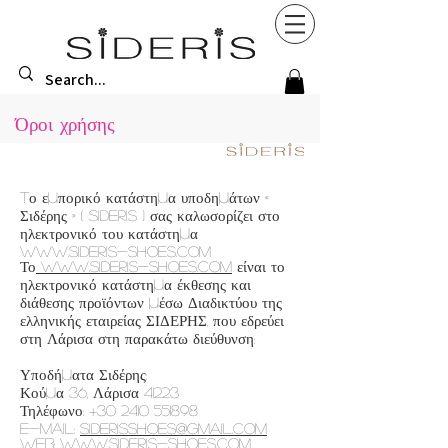
Όροι χρήσης
Tο εμπορικό κατάστημα υποδημάτων «
Σιδέρης » ( sideris ) σας καλωσορίζει στο
ηλεκτρονικό του κατάστημα
www.sideris-shoes.com
​Το
www.sideris-shoes.com
είναι το
ηλεκτρονικό κατάστημα έκθεσης και
διάθεσης προϊόντων μέσω Διαδικτύου της
ελληνικής εταιρείας ΣΙΔΕΡΗΣ, που εδρεύει
στη Λάρισα στη παρακάτω διεύθυνση:
Υποδήματα Σιδέρης:
Κούμα 36, Λάρισα 41223
Τηλέφωνο:
+30 2410 551898
E-mail:
siderisshoes@gmail.com
Web:
www.sideris-shoes.com