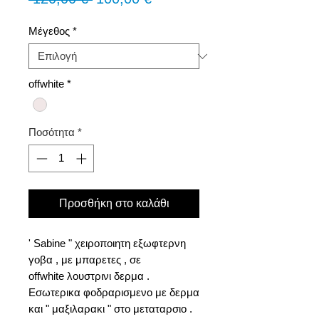
τιμή
Έκπτωσης
Μέγεθος
*
offwhite
*
Ποσότητα
*
Προσθήκη στο καλάθι
' Sabine " χειροποιητη εξωφτερνη
γοβα , με μπαρετες , σε
offwhite λουστρινι δερμα .
Εσωτερικα φοδραρισμενο με δερμα
και " μαξιλαρακι " στο μεταταρσιο .