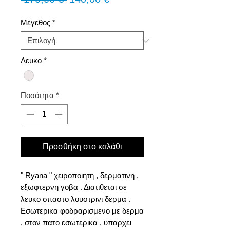
τιμή
Έκπτωσης
Μέγεθος
*
Λευκο
*
Ποσότητα
*
Προσθήκη στο καλάθι
" Ryana " χειροποιητη , δερματινη ,
εξωφτερνη γοβα . Διατιθεται σε
λευκο σπαστο λουστρινι δερμα .
Εσωτερικα φοδραρισμενο με δερμα
, στον πατο εσωτερικα , υπαρχει