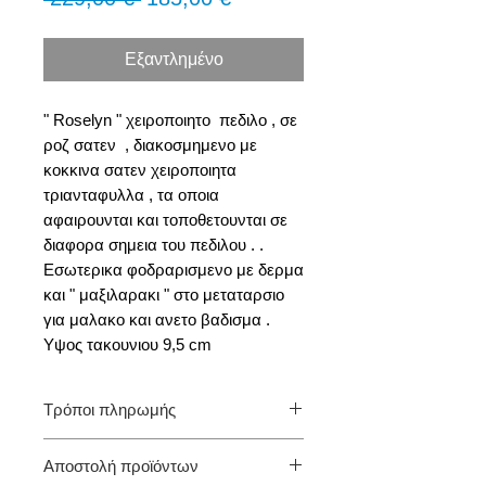
τιμή
Έκπτωσης
Εξαντλημένο
" Roselyn " χειροποιητο πεδιλο , σε
ροζ σατεν , διακοσμημενο με
κοκκινα σατεν χειροποιητα
τριανταφυλλα , τα οποια
αφαιρουνται και τοποθετουνται σε
διαφορα σημεια του πεδιλου . .
Εσωτερικα φοδραρισμενο με δερμα
και " μαξιλαρακι " στο μεταταρσιο
για μαλακο και ανετο βαδισμα .
Υψος τακουνιου 9,5 cm
Τρόποι πληρωμής
Προς το παρόν μόνο Αντικαταβολή.
Αποστολή προϊόντων
(πληρωμή με την παραλαβή της