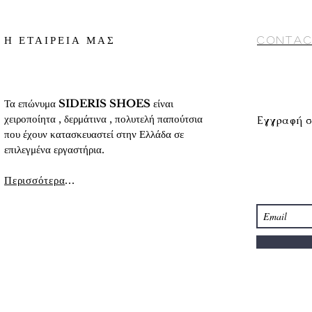
Conditions) στο κάτω
Για αναλυτικές πληρο
αναλυτικά στοιχεία 
προϊόντων
» στο κάτ
Η ΕΤΑΙΡΕΙΑ ΜΑΣ
Contac
Τα επώνυμα
SIDERIS SHOES
είναι
χειροποίητα , δερμάτινα , πολυτελή παπούτσια
Εγγραφή σ
που έχουν κατασκευαστεί στην Ελλάδα σε
επιλεγμένα εργαστήρια.
Περισσότερα
...