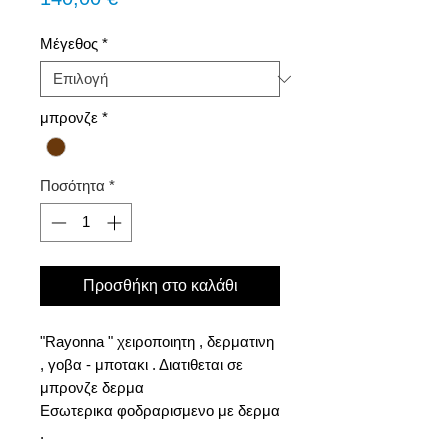
Μέγεθος
*
μπρονζε
*
Ποσότητα
*
Προσθήκη στο καλάθι
"Rayonna " χειροποιητη , δερματινη
, γοβα - μποτακι . Διατιθεται σε
μπρονζε δερμα
Εσωτερικα φοδραρισμενο με δερμα
.