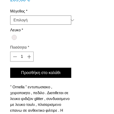
Μέγεθος
*
Λευκο
*
Ποσότητα
*
Προσθήκη στο καλάθι
" Οrnella " εντυπωσιακο ,
χειροποιητο , πεδιλο . Διατιθεται σε
λευκο ιριδιζον glitter , συνδυασμενο
με λευκο τουλι , πλισαρισμενο
επανω σε ανθεκτικο φιλτιρε . Η