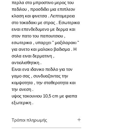
περλα στο μπροστινο μερος του
πεδιλου , προσδιδει μια επιπλεον
κλαση και φινετσα . Λεπτομερεια
στο τοκαδακι με στρας . Εσωτερικα
ειναι επενδεδυμενο με δερμα και
στον πατο του παπουτσιου ,
εσωτερικα , υπαρχει " μαξιλαρακι "
για ανετο και μαλακο βαδισμα . Η
σολα ειναι δερματινη ,
αντιολισθητικη .
Ειναι ενα ιδανικο πεδιλο για τον
γαμο σας , συνδυαζοντας την
κομψοτητα , την σταθεροτητα και
την ανεση .
υψος τακουνιου 10,5 cm με φιαπα
εξωτερικη .
Τρόποι πληρωμής