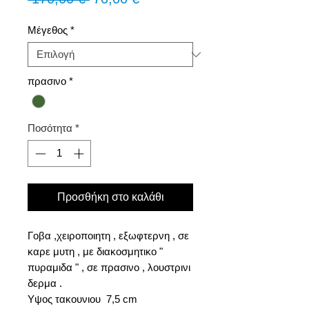
τιμή
Έκπτωσης
Μέγεθος
*
πρασινο
*
Ποσότητα
*
Προσθήκη στο καλάθι
Γοβα ,χειροποιητη , εξωφτερνη , σε
καρε μυτη , με διακοσμητικο "
πυραμιδα " , σε πρασινο , λουστρινι
δερμα .
Υψος τακουνιου 7,5 cm