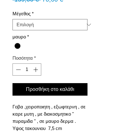
τιμή
Έκπτωσης
Μέγεθος
*
μαυρο
*
Ποσότητα
*
Προσθήκη στο καλάθι
Γοβα ,χειροποιητη , εξωφτερνη , σε
καρε μυτη , με διακοσμητικο "
πυραμιδα " , σε μαυρο δερμα .
Υψος τακουνιου 7,5 cm