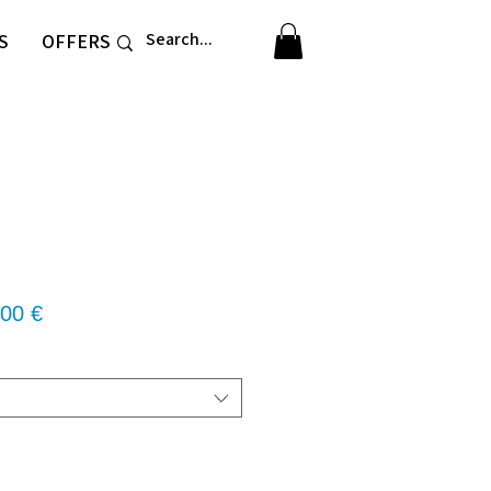
S
OFFERS
νική
Τιμή
00 €
Έκπτωσης