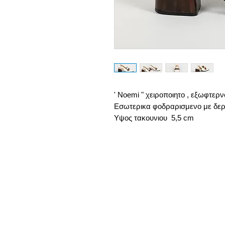
' Noemi " χειροποιητο , εξωφτερν
Εσωτερικα φοδραρισμενο με δερμ
Υψος τακουνιου 5,5 cm