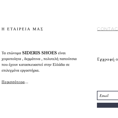
γ) Αποστολή με cour
2. Κατάθεση σε Τραπ
αντικαταβολή (προς 
«
Τρόποι πληρωμής
»
10 ημέρες περίπου
Conditions) στο κάτω
Για αναλυτικές πληρο
αναλυτικά στοιχεία τ
προϊόντων
» στο κάτ
Η ΕΤΑΙΡΕΙΑ ΜΑΣ
Contac
Τα επώνυμα
SIDERIS SHOES
είναι
χειροποίητα , δερμάτινα , πολυτελή παπούτσια
Εγγραφή σ
που έχουν κατασκευαστεί στην Ελλάδα σε
επιλεγμένα εργαστήρια.
Περισσότερα
...