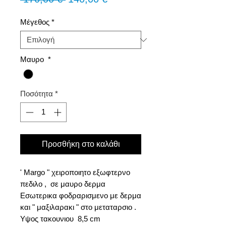
τιμή
Έκπτωσης
Μέγεθος
*
Μαυρο
*
Ποσότητα
*
Προσθήκη στο καλάθι
' Margo " χειροποιητo εξωφτερνo
πεδιλο , σε μαυρο δερμα
Εσωτερικα φοδραρισμενο με δερμα
και " μαξιλαρακι " στο μεταταρσιο .
Υψος τακουνιου 8,5 cm