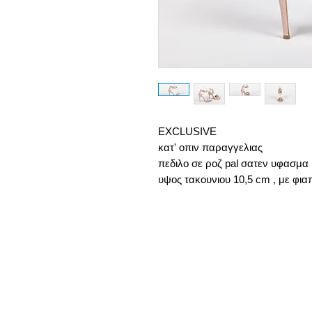
ΕXCLUSIVE
κατ' οπιν παραγγελιας
πεδιλο σε ροζ pal σατεν υφασμα 
υψος τακουνιου 10,5 cm , με φια