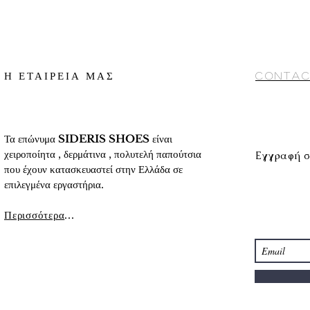
γ) Αποστολή με cour
2. Κατάθεση σε Τραπ
αντικαταβολή (προς 
4.Τρόποι πληρωμής
10 ημέρες περίπου
Conditions) στο κάτω
Για αναλυτικές πληρο
αναλυτικά στοιχεία 
προϊόντων
» στο κάτ
Η ΕΤΑΙΡΕΙΑ ΜΑΣ
Contac
Τα επώνυμα
SIDERIS SHOES
είναι
χειροποίητα , δερμάτινα , πολυτελή παπούτσια
Εγγραφή σ
που έχουν κατασκευαστεί στην Ελλάδα σε
επιλεγμένα εργαστήρια.
Περισσότερα
...