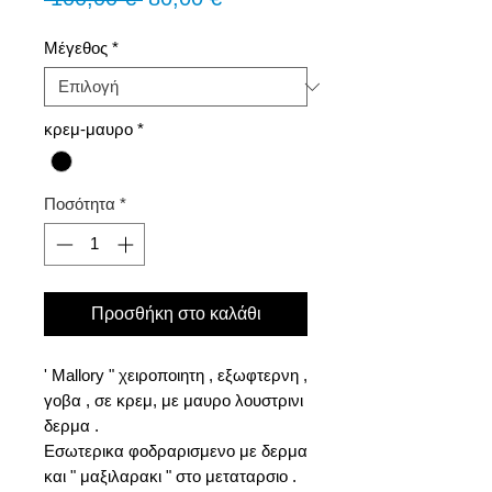
τιμή
Έκπτωσης
Μέγεθος
*
κρεμ-μαυρο
*
Ποσότητα
*
Προσθήκη στο καλάθι
' Mallory " χειροποιητη , εξωφτερνη ,
γοβα , σε κρεμ, με μαυρο λουστρινι
δερμα .
Εσωτερικα φοδραρισμενο με δερμα
και " μαξιλαρακι " στο μεταταρσιο .