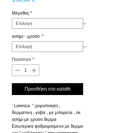
Μέγεθος
*
ασημι - χρυσο
*
Ποσότητα
*
Προσθήκη στο καλάθι
' Lorenza " χειροποιητη ,
δερματινη , γοβα , με μπαρετα , σε
ασημι με χρυσο δερμα
Εσωτερικα φοδραρισμενο με δερμα
και " μαξιλαρακι " στο μεταταρσιο .