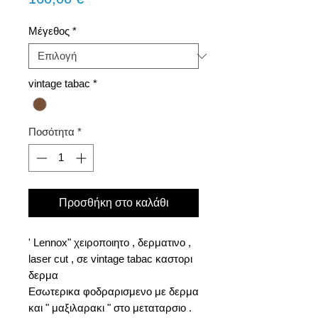
Μέγεθος
*
vintage tabac
*
Ποσότητα
*
Προσθήκη στο καλάθι
' Lennox" χειροποιητo , δερματινο ,
laser cut , σε vintage tabac καστορι
δερμα
Εσωτερικα φοδραρισμενο με δερμα
και " μαξιλαρακι " στο μεταταρσιο .