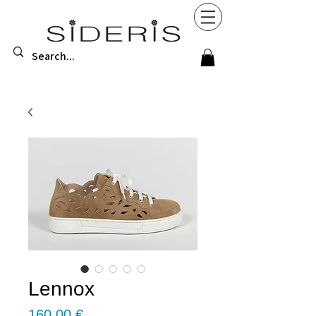
Lennox
Τιμή
160,00 €