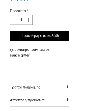
Ποσότητα
*
Προσθήκη στο καλάθι
χειροποιητo τσαντακι σε
space glitter
Τρόποι πληρωμής
1. Αντικαταβολή (πληρωμή με την
Αποστολή προϊόντων
παραλαβή της παραγγελίας στο χώρο
σας)
Ελλάδα