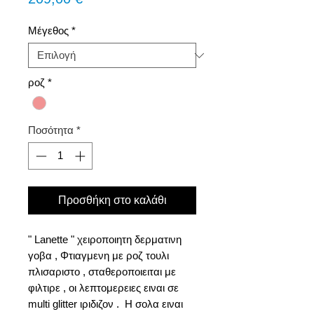
Μέγεθος
*
ροζ
*
Ποσότητα
*
Προσθήκη στο καλάθι
" Lanette " χειροποιητη δερματινη
γοβα , Φτιαγμενη με ροζ τουλι
πλισαριστο , σταθεροποιειται με
φιλτιρε , οι λεπτομερειες ειναι σε
multi glitter ιριδιζον . Η σολα ειναι