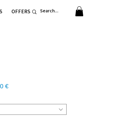
S
OFFERS
νική
Τιμή
0 €
Έκπτωσης