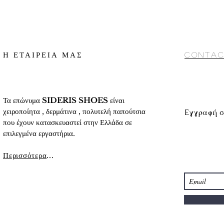
γ) Αποστολή με cour
2. Κατάθεση σε Τραπ
αντικαταβολή (προς 
«
Τρόποι πληρωμής
»
10 ημέρες περίπου
Conditions) στο κάτω
Για αναλυτικές πληρο
αναλυτικά στοιχεία τ
προϊόντων
» στο κάτ
Η ΕΤΑΙΡΕΙΑ ΜΑΣ
Contac
Τα επώνυμα
SIDERIS SHOES
είναι
χειροποίητα , δερμάτινα , πολυτελή παπούτσια
Εγγραφή σ
που έχουν κατασκευαστεί στην Ελλάδα σε
επιλεγμένα εργαστήρια.
Περισσότερα
...