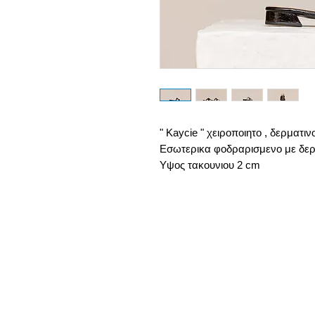
" Kaycie " χειροποιητο , δερματιν
Εσωτερικα φοδραρισμενο με δερμ
Υψος τακουνιου 2 cm