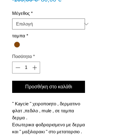
τιμή
Έκπτωσης
Μέγεθος
*
ταμπα
*
Ποσότητα
*
Προσθήκη στο καλάθι
" Kaycie " χειροποιητο , δερματινο
φλατ ,πεδιλο , mule , σε ταμπα
δερμα .
Εσωτερικα φοδραρισμενο με δερμα
και " μαξιλαρακι " στο μεταταρσιο .