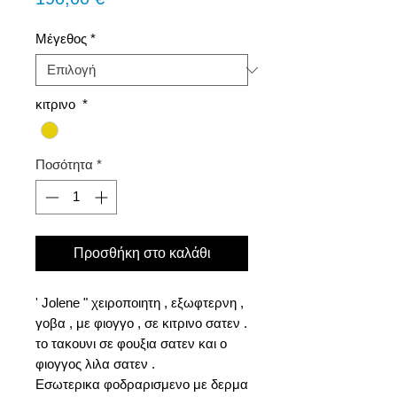
Μέγεθος
*
κιτρινο
*
Ποσότητα
*
Προσθήκη στο καλάθι
' Jolene " χειροποιητη , εξωφτερνη ,
γοβα , με φιογγο , σε κιτρινο σατεν .
το τακουνι σε φουξια σατεν και ο
φιογγος λιλα σατεν .
Εσωτερικα φοδραρισμενο με δερμα