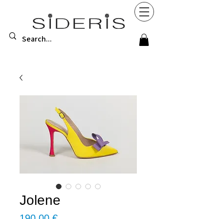
Jolene
Τιμή
190,00 €