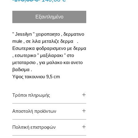
τιμή
Έκπτωσης
Εξαντλημένο
" Jessilyn " χειροποιητο , δερματινο
mule , σε λιλα μεταλιζε δερμα .
Eσωτερικα φοδραρισμενο με δερμα
, εσωτερικο " μαξιλαρακι " στο
μεταταρσιο , για μαλακο και ανετο
βαδισμα .
Υψος τακουνιου 9,5 cm
Τρόποι πληρωμής
Προς το παρόν μόνο Αντικαταβολή.
Αποστολή προϊόντων
(πληρωμή με την παραλαβή της
παραγγελίας στο χώρο σας)
Ελλάδα
Πολιτική επιστροφών
Για αναλυτικές πληροφορίες επιλέξτε
α) Παραλαβή από το κατάστημα: Την