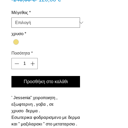
τιμή
Έκπτωσης
Μέγεθος
*
χρυσο
*
Ποσότητα
*
Προσθήκη στο καλάθι
' Jessenia" χειροποιητη ,
εξωφτερνη , γοβα , σε
χρυσο δερμα .
Εσωτερικα φοδραρισμενο με δερμα
και " μαξιλαρακι " στο μεταταρσιο .