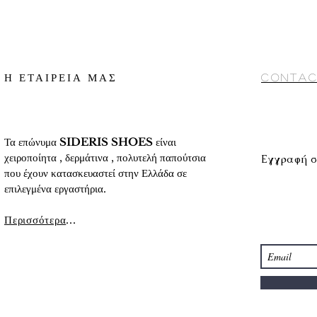
γ) Αποστολή με cour
2. Κατάθεση σε Τραπ
αντικαταβολή (προς 
«
Τρόποι πληρωμής
»
10 ημέρες περίπου
Conditions) στο κάτω
Για αναλυτικές πληρο
αναλυτικά στοιχεία τ
προϊόντων
» στο κάτ
Η ΕΤΑΙΡΕΙΑ ΜΑΣ
Contac
Τα επώνυμα
SIDERIS SHOES
είναι
χειροποίητα , δερμάτινα , πολυτελή παπούτσια
Εγγραφή σ
που έχουν κατασκευαστεί στην Ελλάδα σε
επιλεγμένα εργαστήρια.
Περισσότερα
...