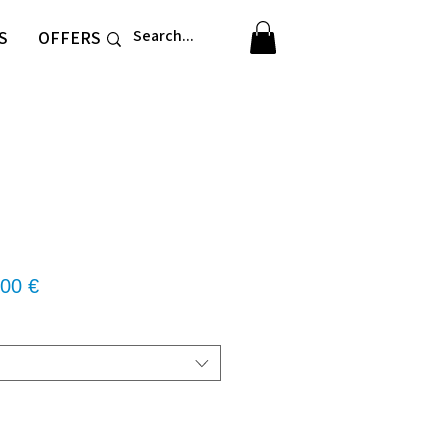
S
OFFERS
νική
Τιμή
00 €
Έκπτωσης