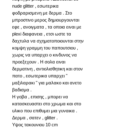
nude glitter , εσωτερικα
φοδραρισμενη με δερμα . Στο
μπροστινο μερος δημιουργουνται
εφε , ανοιγματα , τα οποια ειναι με
plexi διαφανεια , ετσι ωστε τα
δαχτυλα να σχηματοποιουνται στην
κομψη γραμμη του παπουτσιου ,
χωρις να υπαρχει ο κινδυνος να
προεξεχουν . Η σολα ειναι
δερματινη , αντιολισθητικη και στον
πατο , εσωτερικα υπαρχει "
μαξιλαρακι " για μαλακο και ανετο
βαδισμα .
Η γοβα , επισης , μπορει να
κατασκευαστει στο χρωμα και στο
υλικο που επιθυμει μια γυναικα .
Δερμα , σατεν , glitter .
Υψος τακουνιου 10 cm