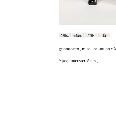
χειροποιητο , mule , σε μαυρο φιλ
Υψος τακουνιου 8 cm ,