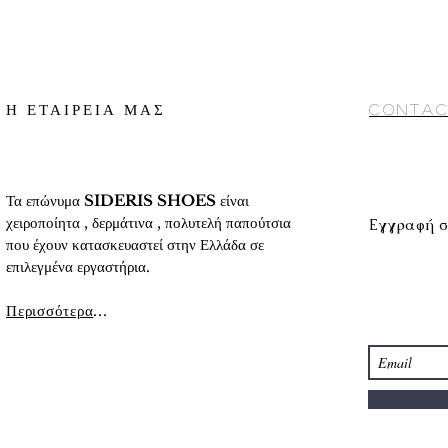
γ) Αποστολή με cour
2. Κατάθεση σε Τραπ
αντικαταβολή (προς 
«
Τρόποι πληρωμής
»
10 ημέρες περίπου
Conditions) στο κάτω
Για αναλυτικές πληρο
αναλυτικά στοιχεία τ
προϊόντων
» στο κάτ
Η ΕΤΑΙΡΕΙΑ ΜΑΣ
Contac
Τα επώνυμα
SIDERIS SHOES
είναι
χειροποίητα , δερμάτινα , πολυτελή παπούτσια
Εγγραφή σ
που έχουν κατασκευαστεί στην Ελλάδα σε
επιλεγμένα εργαστήρια.
Περισσότερα
...