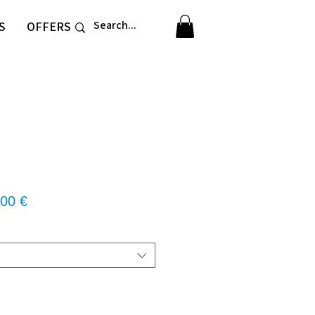
S
OFFERS
νική
Τιμή
00 €
Έκπτωσης