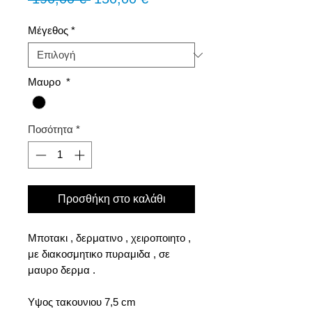
τιμή
Έκπτωσης
Μέγεθος
*
Μαυρο
*
Ποσότητα
*
Προσθήκη στο καλάθι
Mποτακι , δερματινο , χειροποιητο ,
με διακοσμητικο πυραμιδα , σε
μαυρο δερμα .
Υψος τακουνιου 7,5 cm