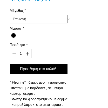
τιμή
Έκπτωσης
Μέγεθος
*
Μαυρο
*
Ποσότητα
*
Προσθήκη στο καλάθι
" Fleurine" , δερματινο , χειροποιητο
μποτακι , με κορδονια , σε μαυρο
καστορι δερμα .
Εσωτερικα φοδραρισμενο με δερμα
, και μαξιλαρακι στο μεταταρσιο .