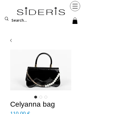
Celyanna bag
Τιμή
110,00 €