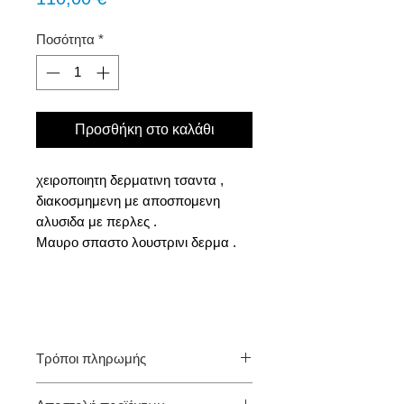
Ποσότητα
*
Προσθήκη στο καλάθι
χειροποιητη δερματινη τσαντα ,
διακοσμημενη με αποσπομενη
αλυσιδα με περλες .
Μαυρο σπαστο λουστρινι δερμα .
Τρόποι πληρωμής
1. Αντικαταβολή (πληρωμή με την