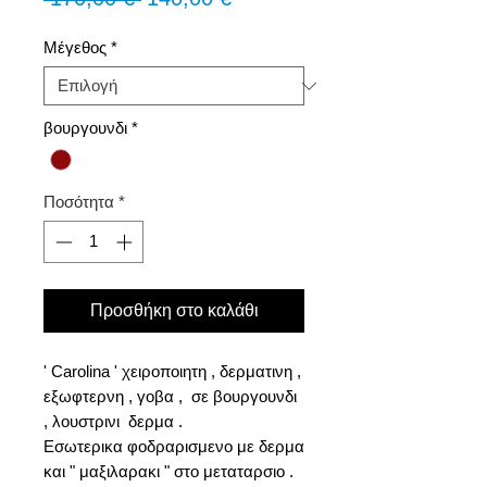
τιμή
Έκπτωσης
Μέγεθος
*
βουργουνδι
*
Ποσότητα
*
Προσθήκη στο καλάθι
' Carolina ' χειροποιητη , δερματινη ,
εξωφτερνη , γοβα , σε βουργουνδι
, λουστρινι δερμα .
Εσωτερικα φοδραρισμενο με δερμα
και " μαξιλαρακι " στο μεταταρσιο .