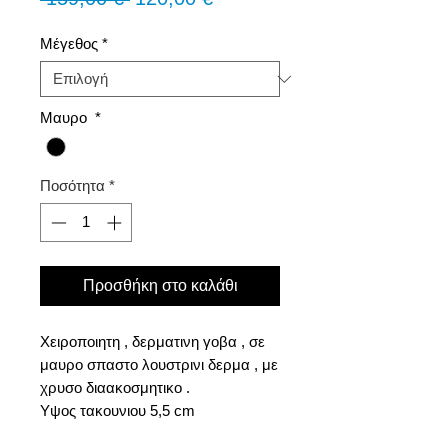
τιμή
Έκπτωσης
Μέγεθος
*
Μαυρο
*
Ποσότητα
*
Προσθήκη στο καλάθι
Xειροποιητη , δερματινη γοβα , σε
μαυρο σπαστο λουστρινι δερμα , με
χρυσο διαακοσμητικο .
Υψος τακουνιου 5,5 cm