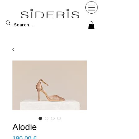
Alodie
Τιμή
190,00 €