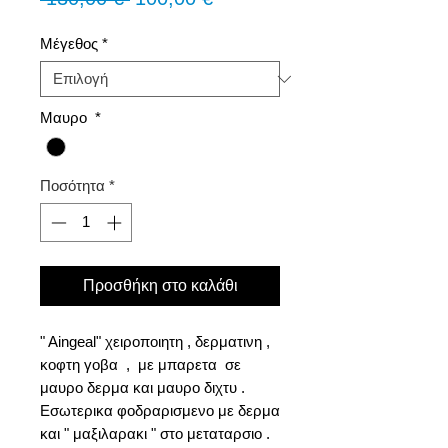
τιμή
Έκπτωσης
Μέγεθος
*
Μαυρο
*
Ποσότητα
*
Προσθήκη στο καλάθι
" Aingeal" χειροποιητη , δερματινη ,
κοφτη γοβα , με μπαρετα σε
μαυρο δερμα και μαυρο διχτυ .
Εσωτερικα φοδραρισμενο με δερμα
και " μαξιλαρακι " στο μεταταρσιο .