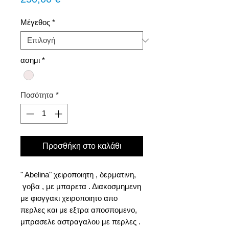
Μέγεθος
*
ασημι
*
Ποσότητα
*
Προσθήκη στο καλάθι
" Abelina" χειροποιητη , δερματινη,
γοβα , με μπαρετα . Διακοσμημενη
με φιογγακι χειροποιητο απο
περλες και με εξτρα αποσπομενο,
μπρασελε αστραγαλου με περλες .