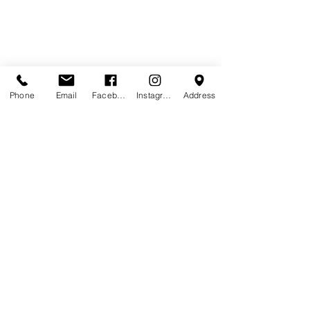
Η ΕΤΑΙΡΕΙΑ ΜΑΣ
Phone
Email
Facebook
Instagram
Address
Τα επώνυμα
SIDERIS SHOES
είναι χειροποίητα ,
δερμάτινα , πολυτελή παπούτσια που έχουν
κατασκευαστεί στην Ελλάδα σε επιλεγμένα εργαστήρια.
Περισσότερα
...
Εγγραφή στη λίστα πελατών.
Εγγραφή
Contact Us