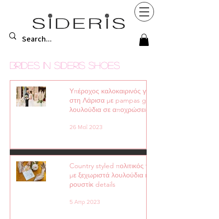
BRIDES IN SIDERIS SHOES
Υπέροχος καλοκαιρινός γάμος
στη Λάρισα με pampas grass και
λουλούδια σε αποχρώσεις της
μέντας │
26 Μαΐ 2023
Country styled πολιτικός γάμος
με ξεχωριστά λουλούδια και
ρουστίκ details
5 Απρ 2023