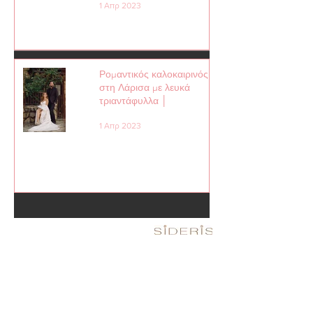
1 Απρ 2023
Ρομαντικός καλοκαιρινός γάμος
στη Λάρισα με λευκά
τριαντάφυλλα │
1 Απρ 2023