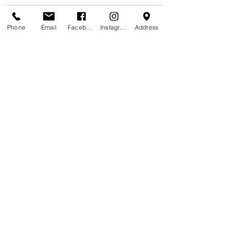
Phone
Email
Facebook
Instagram
Address
Η ΕΤΑΙΡΕΙΑ ΜΑΣ
Τα επώνυμα
SIDERIS SHOES
είναι χειροποίητα ,
δερμάτινα , πολυτελή παπούτσια που έχουν
κατασκευαστεί στην Ελλάδα σε επιλεγμένα εργαστήρια.
Περισσότερα
...
Εγγραφή στη λίστα πελατών.
Εγγραφή
Contact Us