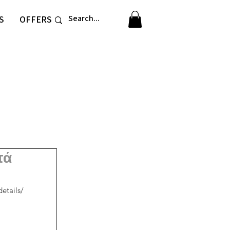
S
OFFERS
τά
etails/