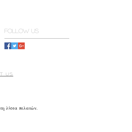
Follow Us
t Us
τη λίστα πελατών.