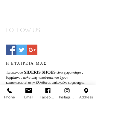
Follow Us
Η ΕΤΑΙΡΕΙΑ ΜΑΣ
Τα επώνυμα
SIDERIS SHOES
είναι χειροποίητα ,
δερμάτινα , πολυτελή παπούτσια που έχουν
κατασκευαστεί στην Ελλάδα σε επιλεγμένα εργαστήρια.
Περισσότερα
...
Phone
Email
Facebook
Instagram
Address
Εγγραφή στη λίστα πελατών.
Εγγραφή