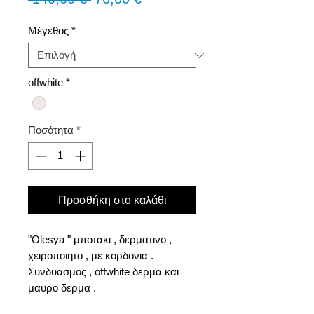
τιμή
Έκπτωσης
Μέγεθος
*
offwhite
*
Ποσότητα
*
Προσθήκη στο καλάθι
"Olesya " μποτακι , δερματινο ,
χειροποιητο , με κορδονια .
Συνδυασμος , offwhite δερμα και
μαυρο δερμα .