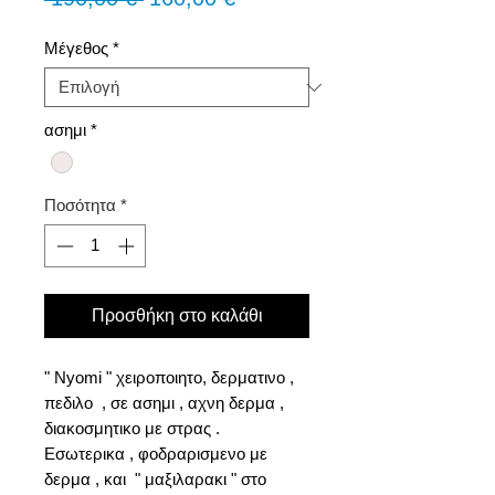
τιμή
Έκπτωσης
Μέγεθος
*
ασημι
*
Ποσότητα
*
Προσθήκη στο καλάθι
" Nyomi " χειροποιητο, δερματινο ,
πεδιλο , σε ασημι , αχνη δερμα ,
διακοσμητικο με στρας .
Εσωτερικα , φοδραρισμενο με
δερμα , και " μαξιλαρακι " στο