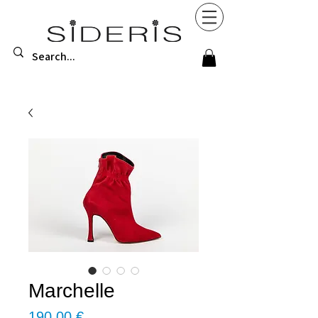
Μarchelle
Τιμή
190,00 €