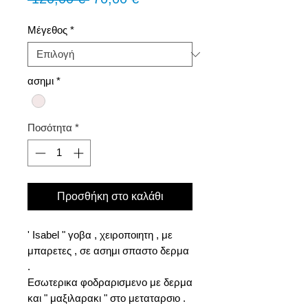
τιμή
Έκπτωσης
Μέγεθος
*
ασημι
*
Ποσότητα
*
Προσθήκη στο καλάθι
' Isabel " γοβα , χειροποιητη , με
μπαρετες , σε ασημι σπαστο δερμα
.
Εσωτερικα φοδραρισμενο με δερμα
και " μαξιλαρακι " στο μεταταρσιο .