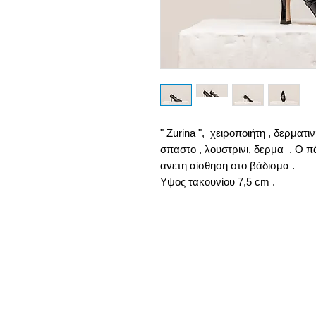
" Zurina ", χειροποιήτη , δερματι
σπαστο , λουστρινι, δερμα . Ο π
ανετη αίσθηση στο βάδισμα .
Υψος τακουνίου 7,5 cm .