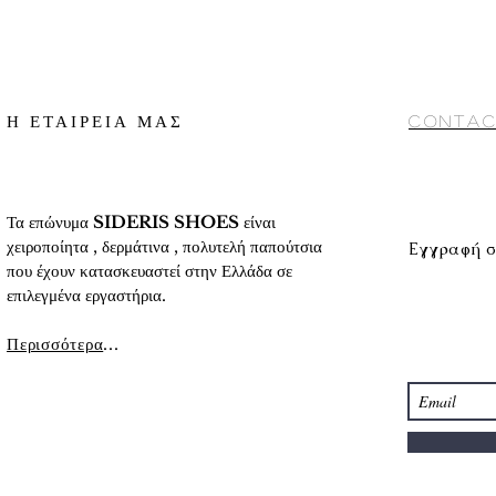
γ) Αποστολή με cour
2. Κατάθεση σε Τραπ
αντικαταβολή (προς 
«
Τρόποι πληρωμής
»
10 ημέρες περίπου
Conditions) στο κάτω
Για αναλυτικές πληρο
αναλυτικά στοιχεία τ
προϊόντων
» στο κάτ
Η ΕΤΑΙΡΕΙΑ ΜΑΣ
Contac
Τα επώνυμα
SIDERIS SHOES
είναι
χειροποίητα , δερμάτινα , πολυτελή παπούτσια
Εγγραφή σ
που έχουν κατασκευαστεί στην Ελλάδα σε
επιλεγμένα εργαστήρια.
Περισσότερα
...