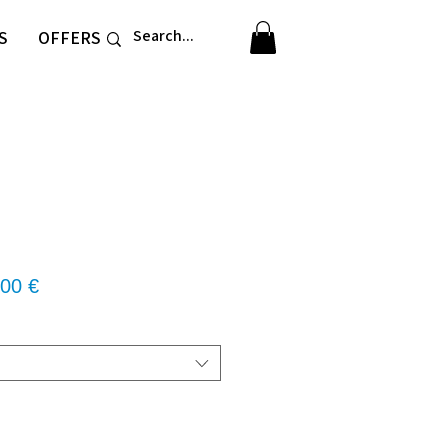
S
OFFERS
νική
Τιμή
00 €
Έκπτωσης