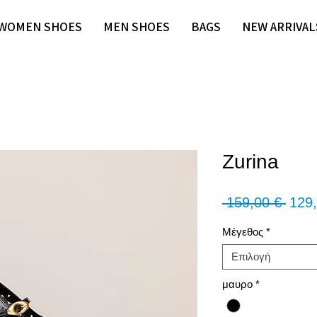
WOMEN SHOES
MEN SHOES
BAGS
NEW ARRIVAL
Ζurina
Κανο
 159,00 € 
129,
τιμή
Μέγεθος
*
Επιλογή
μαυρο
*