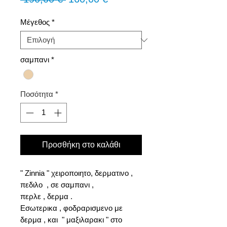
τιμή
Έκπτωσης
Μέγεθος
*
σαμπανι
*
Ποσότητα
*
Προσθήκη στο καλάθι
" Zinnia " χειροποιητο, δερματινο ,
πεδιλο , σε σαμπανι ,
περλε , δερμα .
Εσωτερικα , φοδραρισμενο με
δερμα , και " μαξιλαρακι " στο