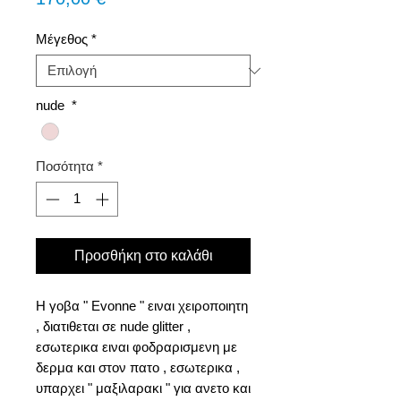
Μέγεθος
*
nude
*
Ποσότητα
*
Προσθήκη στο καλάθι
Η γοβα " Evonne " ειναι χειροποιητη
, διατιθεται σε nude glitter ,
εσωτερικα ειναι φοδραρισμενη με
δερμα και στον πατο , εσωτερικα ,
υπαρχει " μαξιλαρακι " για ανετο και