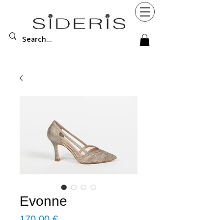
Εvonne
Τιμή
170,00 €