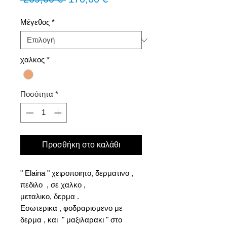
τιμή
Έκπτωσης
Μέγεθος
*
χαλκος
*
Ποσότητα
*
Προσθήκη στο καλάθι
" Elaina " χειροποιητο, δερματινο ,
πεδιλο , σε χαλκο ,
μεταλικο, δερμα .
Εσωτερικα , φοδραρισμενο με
δερμα , και " μαξιλαρακι " στο