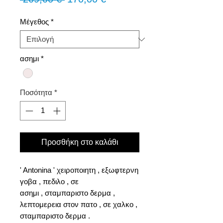
τιμή
Έκπτωσης
Μέγεθος
*
ασημι
*
Ποσότητα
*
Προσθήκη στο καλάθι
' Antonina ' χειροποιητη , εξωφτερνη
γοβα , πεδιλο , σε
ασημι , σταμπαριστο δερμα ,
λεπτομερεια στον πατο , σε χαλκο ,
σταμπαριστο δερμα .